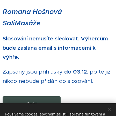
Romana Hošnová
SaliMasáže
Slosování nemusíte sledovat. Výhercům
bude zaslána email s informacemi k
výhře.
Zapsány jsou přihlášky
do 03.12.
po té již
nikdo nebude přidán do slosování.
Zpět
Používáme cookies, abychom zajistili správné fungování a