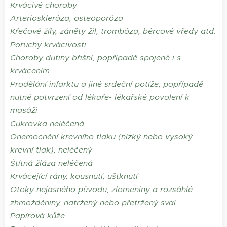
Krvácivé choroby
Arterioskleróza, osteoporóza
Křečové žíly, záněty žil, trombóza, bércové vředy atd.
Poruchy krvácivosti
Choroby dutiny břišní, popřípadě spojené i s
krvácením
Prodělání infarktu a jiné srdeční potíže, popřípadě
nutné potvrzení od lékaře- lékařské povolení k
masáži
Cukrovka neléčená
Onemocnění krevního tlaku (nízký nebo vysoký
krevní tlak), neléčený
Štítná žláza neléčená
Krvácející rány, kousnutí, uštknutí
Otoky nejasného původu, zlomeniny a rozsáhlé
zhmožděniny, natržený nebo přetržený sval
Papírová kůže