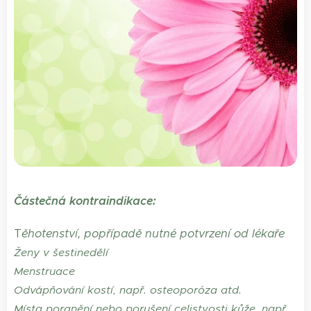
Částečná kontraindikace:
T
ěhotenství, popřípadě nutné potvrzení od lékaře
Ženy v šestinedělí
Menstruace
Odvápňování kostí, např. osteoporóza atd.
Místa poranění nebo porušení celistvosti kůže, např.