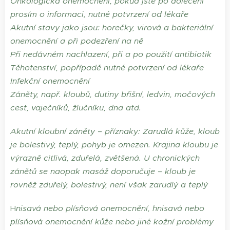
Onkologická onemocnění, pokud jste po doléčení
prosím o informaci, nutné potvrzení od lékaře
Akutní stavy jako jsou: horečky, virová a bakteriální
onemocnění a při podezření na ně
Při nedávném nachlazení, při a po použití antibiotik
Těhotenství, popřípadě nutné potvrzení od lékaře
Infekční onemocnění
Záněty, např. kloubů, dutiny břišní, ledvin, močových
cest, vaječníků, žlučníku, dna atd.
Akutní kloubní záněty – příznaky:
Zarudlá kůže, kloub
je bolestivý, teplý, pohyb je omezen. Krajina kloubu je
výrazně citlivá, zduřelá, zvětšená. U chronických
zánětů se naopak masáž doporučuje – kloub je
rovněž zduřelý, bolestivý, není však zarudlý a teplý
H
nisavá nebo plísňová onemocnění, hnisavá nebo
plísňová onemocnění kůže nebo jiné kožní problémy