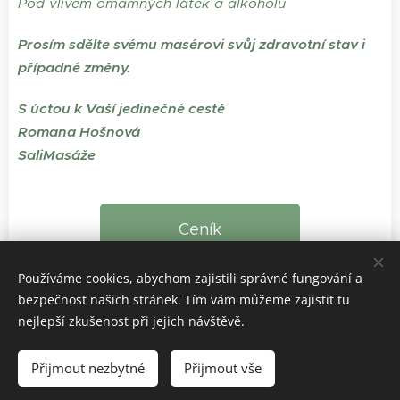
Pod vlivem omamných látek a alkoholu
Prosím sdělte svému masérovi svůj zdravotní stav i
případné změny.
S úctou k Vaší jedinečné cestě
Romana Hošnová
SaliMasáže
Ceník
Používáme cookies, abychom zajistili správné fungování a
bezpečnost našich stránek. Tím vám můžeme zajistit tu
nejlepší zkušenost při jejich návštěvě.
© 2024 SALIMASAZE.CZ
Všeobecné obchodní podmínky
Přijmout nezbytné
Přijmout vše
Vytvořeno službou
Webnode
Cookies