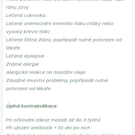
rány, jizvy
Léčená cukrovka
Léčené onemocnění krevního tlaku (nízký nebo
vysoký krevní tlak)
Léčená štítná žláza, popřípadě nutné potvrzení od
lékaře
L
éčená epilepsie
Známé alergie
Alergické reakce na masážní oleje:
Závažné imunitní problémy, popřípadě nutné
potvrzení od lékaře
Úplná kontraindikace:
P
o očkování zákaz masáži až do 3 týdnů
Při užívání antibiotik + 10 dní po nich