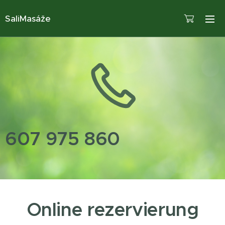
SaliMasáže
607 975 860
Online rezervierung